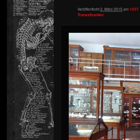
Veröffentlicht
2. März 2015
am
1037 
springen
Transsilvanien