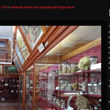
× 778
in
Heilende Pulver und zoologische Präparate in