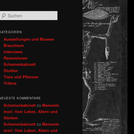
S
u
c
h
KATEGORIEN
e
Ausstellungen und Museen
n
Brauchtum
Interviews
Rezensionen
Schemenkabinett
Studien
Tiere und Pflanzen
Videos
NEUESTE KOMMENTARE
Schemenkabinett
zu
Memento
mori: Vom Leben, Altern und
Sterben
Schemenkabinett
zu
Memento
mori: Vom Leben, Altern und