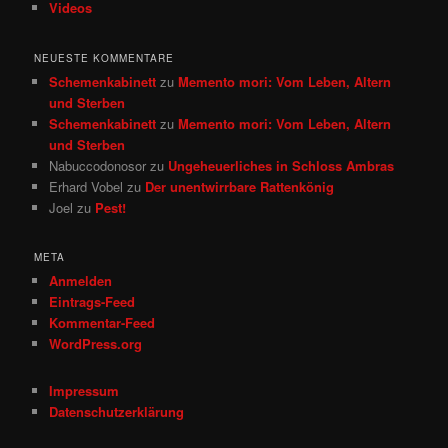
Videos
NEUESTE KOMMENTARE
Schemenkabinett
zu
Memento mori: Vom Leben, Altern
und Sterben
Schemenkabinett
zu
Memento mori: Vom Leben, Altern
und Sterben
Nabuccodonosor
zu
Ungeheuerliches in Schloss Ambras
Erhard Vobel
zu
Der unentwirrbare Rattenkönig
Joel
zu
Pest!
META
Anmelden
Eintrags-Feed
Kommentar-Feed
WordPress.org
Impressum
Datenschutzerklärung