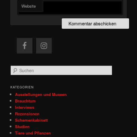
Website
S
u
c
h
KATEGORIEN
e
Ausstellungen und Museen
n
Brauchtum
Interviews
Rezensionen
Schemenkabinett
Studien
Tiere und Pflanzen