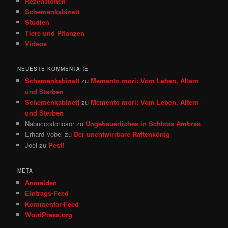
Rezensionen
Schemenkabinett
Studien
Tiere und Pflanzen
Videos
NEUESTE KOMMENTARE
Schemenkabinett
zu
Memento mori: Vom Leben, Altern
und Sterben
Schemenkabinett
zu
Memento mori: Vom Leben, Altern
und Sterben
Nabuccodonosor
zu
Ungeheuerliches in Schloss Ambras
Erhard Vobel
zu
Der unentwirrbare Rattenkönig
Joel
zu
Pest!
META
Anmelden
Eintrags-Feed
Kommentar-Feed
WordPress.org