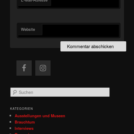
Website
S
u
c
h
KATEGORIEN
e
Ausstellungen und Museen
n
Brauchtum
Interviews