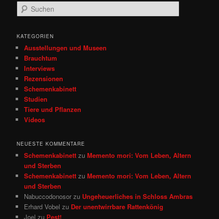
S
u
c
h
KATEGORIEN
e
Ausstellungen und Museen
n
Brauchtum
Interviews
Rezensionen
Schemenkabinett
Studien
Tiere und Pflanzen
Videos
NEUESTE KOMMENTARE
Schemenkabinett
zu
Memento mori: Vom Leben, Altern
und Sterben
Schemenkabinett
zu
Memento mori: Vom Leben, Altern
und Sterben
Nabuccodonosor
zu
Ungeheuerliches in Schloss Ambras
Erhard Vobel
zu
Der unentwirrbare Rattenkönig
Joel
zu
Pest!