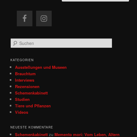
S
u
c
h
KATEGORIEN
e
Ausstellungen und Museen
n
Brauchtum
Interviews
Rezensionen
Schemenkabinett
Studien
Tiere und Pflanzen
Videos
NEUESTE KOMMENTARE
Schemenkabinett
zu
Memento mori: Vom Leben, Altern