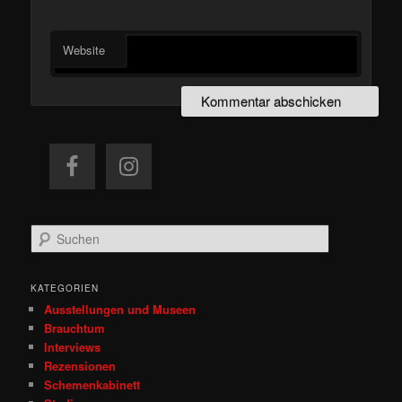
Website
S
u
c
h
KATEGORIEN
e
Ausstellungen und Museen
n
Brauchtum
Interviews
Rezensionen
Schemenkabinett