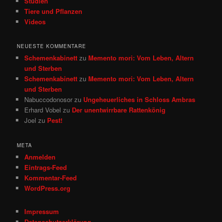
Studien
Tiere und Pflanzen
Videos
NEUESTE KOMMENTARE
Schemenkabinett
zu
Memento mori: Vom Leben, Altern
und Sterben
Schemenkabinett
zu
Memento mori: Vom Leben, Altern
und Sterben
Nabuccodonosor
zu
Ungeheuerliches in Schloss Ambras
Erhard Vobel
zu
Der unentwirrbare Rattenkönig
Joel
zu
Pest!
META
Anmelden
Eintrags-Feed
Kommentar-Feed
WordPress.org
Impressum
Datenschutzerklärung