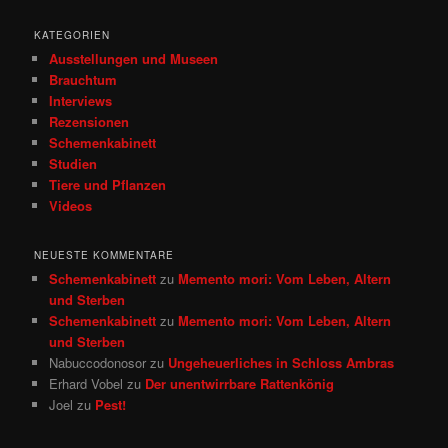
c
h
KATEGORIEN
e
Ausstellungen und Museen
n
Brauchtum
Interviews
Rezensionen
Schemenkabinett
Studien
Tiere und Pflanzen
Videos
NEUESTE KOMMENTARE
Schemenkabinett
zu
Memento mori: Vom Leben, Altern
und Sterben
Schemenkabinett
zu
Memento mori: Vom Leben, Altern
und Sterben
Nabuccodonosor
zu
Ungeheuerliches in Schloss Ambras
Erhard Vobel
zu
Der unentwirrbare Rattenkönig
Joel
zu
Pest!