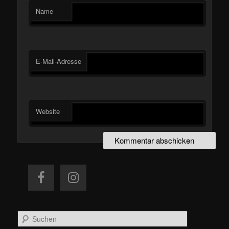
Name
E-Mail-Adresse
Website
S
u