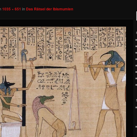
m
1035 × 651
in
Das Rätsel der Ibismumien