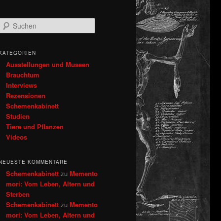
S
u
c
h
KATEGORIEN
e
Ausstellungen und Museen
n
Brauchtum
Interviews
Rezensionen
Schemenkabinett
Studien
Tiere und Pflanzen
Videos
NEUESTE KOMMENTARE
Schemenkabinett
zu
Memento
mori: Vom Leben, Altern und
Sterben
Schemenkabinett
zu
Memento
mori: Vom Leben, Altern und