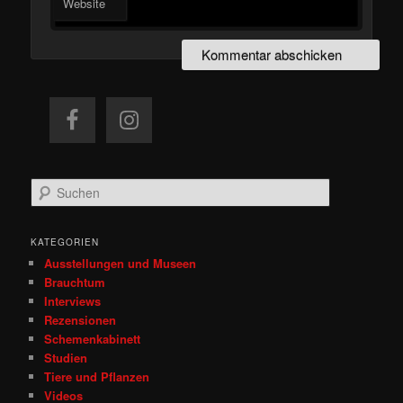
Website
S
u
c
h
KATEGORIEN
e
Ausstellungen und Museen
n
Brauchtum
Interviews
Rezensionen
Schemenkabinett
Studien
Tiere und Pflanzen
Videos