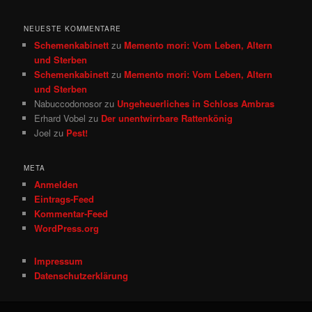
NEUESTE KOMMENTARE
Schemenkabinett
zu
Memento mori: Vom Leben, Altern
und Sterben
Schemenkabinett
zu
Memento mori: Vom Leben, Altern
und Sterben
Nabuccodonosor
zu
Ungeheuerliches in Schloss Ambras
Erhard Vobel
zu
Der unentwirrbare Rattenkönig
Joel
zu
Pest!
META
Anmelden
Eintrags-Feed
Kommentar-Feed
WordPress.org
Impressum
Datenschutzerklärung