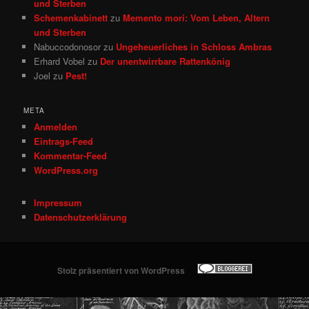
und Sterben
Schemenkabinett
zu
Memento mori: Vom Leben, Altern
und Sterben
Nabuccodonosor
zu
Ungeheuerliches in Schloss Ambras
Erhard Vobel
zu
Der unentwirrbare Rattenkönig
Joel
zu
Pest!
META
Anmelden
Eintrags-Feed
Kommentar-Feed
WordPress.org
Impressum
Datenschutzerklärung
Stolz präsentiert von WordPress