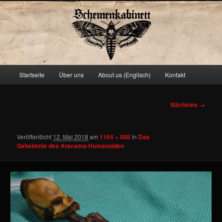
Schemenkabinett
Hauptmenü
Startseite
Über uns
About us (Englisch)
Kontakt
Zum
primären
Bilder-
Nächstes →
Navigation
Inhalt
Veröffentlicht
12. Mai 2018
am
1154 × 588
in
Das
springen
Geheimnis des Atacama-Humanoiden