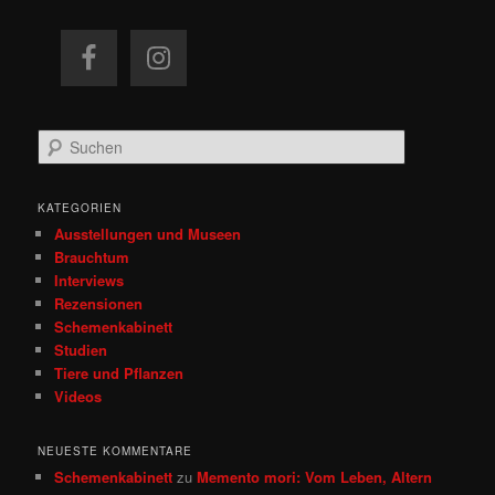
S
u
c
h
KATEGORIEN
e
Ausstellungen und Museen
n
Brauchtum
Interviews
Rezensionen
Schemenkabinett
Studien
Tiere und Pflanzen
Videos
NEUESTE KOMMENTARE
Schemenkabinett
zu
Memento mori: Vom Leben, Altern