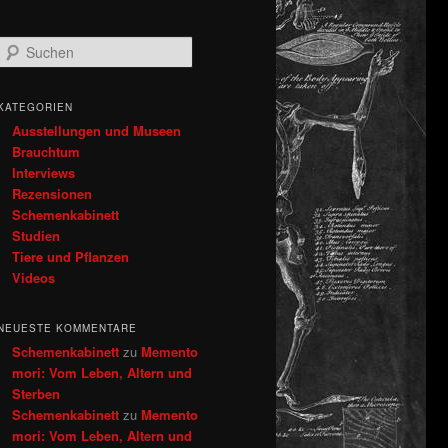
S
u
c
h
KATEGORIEN
e
Ausstellungen und Museen
n
Brauchtum
Interviews
Rezensionen
Schemenkabinett
Studien
Tiere und Pflanzen
Videos
NEUESTE KOMMENTARE
Schemenkabinett
zu
Memento
mori: Vom Leben, Altern und
Sterben
Schemenkabinett
zu
Memento
mori: Vom Leben, Altern und