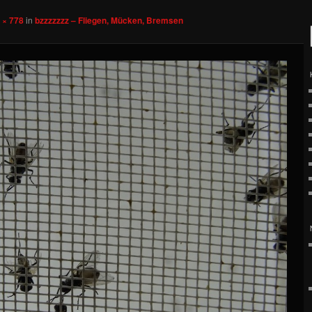
 × 778
in
bzzzzzzz – Fliegen, Mücken, Bremsen