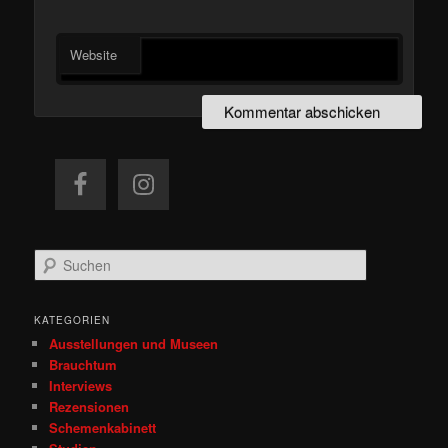
Website
S
u
c
h
KATEGORIEN
e
Ausstellungen und Museen
n
Brauchtum
Interviews
Rezensionen
Schemenkabinett