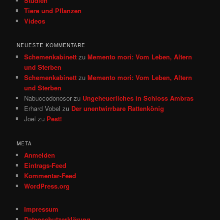
Studien
Tiere und Pflanzen
Videos
NEUESTE KOMMENTARE
Schemenkabinett
zu
Memento mori: Vom Leben, Altern
und Sterben
Schemenkabinett
zu
Memento mori: Vom Leben, Altern
und Sterben
Nabuccodonosor
zu
Ungeheuerliches in Schloss Ambras
Erhard Vobel
zu
Der unentwirrbare Rattenkönig
Joel
zu
Pest!
META
Anmelden
Eintrags-Feed
Kommentar-Feed
WordPress.org
Impressum
Datenschutzerklärung