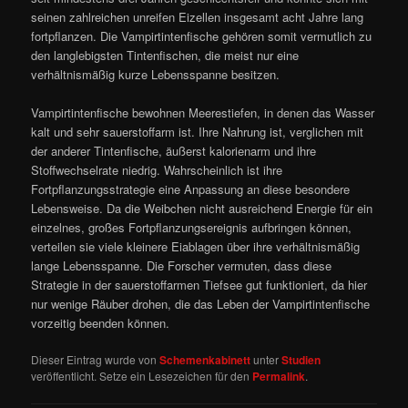
seinen zahlreichen unreifen Eizellen insgesamt acht Jahre lang
fortpflanzen. Die Vampirtintenfische gehören somit vermutlich zu
den langlebigsten Tintenfischen, die meist nur eine
verhältnismäßig kurze Lebensspanne besitzen.
Vampirtintenfische bewohnen Meerestiefen, in denen das Wasser
kalt und sehr sauerstoffarm ist. Ihre Nahrung ist, verglichen mit
der anderer Tintenfische, äußerst kalorienarm und ihre
Stoffwechselrate niedrig. Wahrscheinlich ist ihre
Fortpflanzungsstrategie eine Anpassung an diese besondere
Lebensweise. Da die Weibchen nicht ausreichend Energie für ein
einzelnes, großes Fortpflanzungsereignis aufbringen können,
verteilen sie viele kleinere Eiablagen über ihre verhältnismäßig
lange Lebensspanne. Die Forscher vermuten, dass diese
Strategie in der sauerstoffarmen Tiefsee gut funktioniert, da hier
nur wenige Räuber drohen, die das Leben der Vampirtintenfische
vorzeitig beenden können.
Dieser Eintrag wurde von
Schemenkabinett
unter
Studien
veröffentlicht. Setze ein Lesezeichen für den
Permalink
.