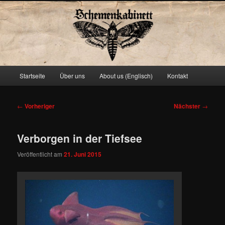
Schemenkabinett
Hauptmenü
Startseite
Über uns
About us (Englisch)
Kontakt
Zum
primären
Beitragsnavigation
←
Vorheriger
Nächster
→
Inhalt
Verborgen in der Tiefsee
springen
Veröffentlicht am
21. Juni 2015