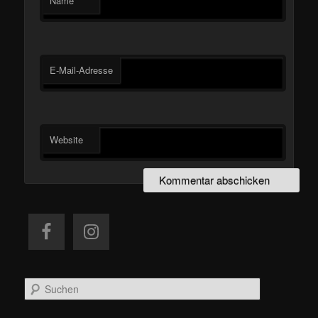
Name
E-Mail-Adresse
Website
S
u
c