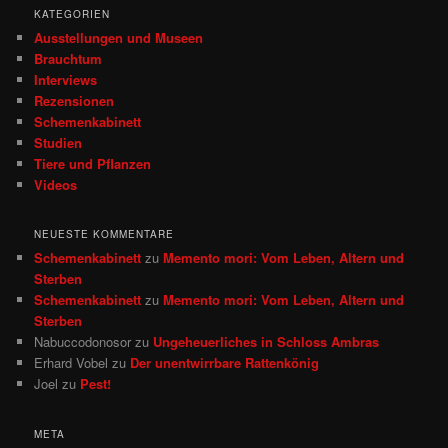
h
KATEGORIEN
e
Ausstellungen und Museen
n
Brauchtum
Interviews
Rezensionen
Schemenkabinett
Studien
Tiere und Pflanzen
Videos
NEUESTE KOMMENTARE
Schemenkabinett
zu
Memento mori: Vom Leben, Altern und
Sterben
Schemenkabinett
zu
Memento mori: Vom Leben, Altern und
Sterben
Nabuccodonosor
zu
Ungeheuerliches in Schloss Ambras
Erhard Vobel
zu
Der unentwirrbare Rattenkönig
Joel
zu
Pest!
META