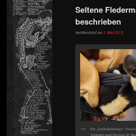
Seltene Flederm
springen
beschrieben
Veröffentlicht am
1. Mai 2013
Die „Dachsfledermaus“
Niumba
Verändert nach DeeAnn M. Reed