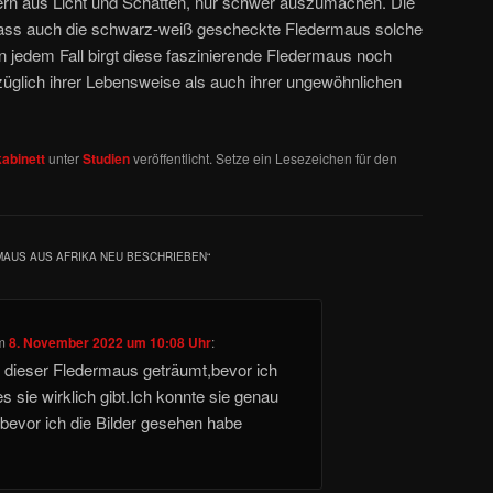
ern aus Licht und Schatten, nur schwer auszumachen. Die
ass auch die schwarz-weiß gescheckte Fledermaus solche
n jedem Fall birgt diese faszinierende Fledermaus noch
üglich ihrer Lebensweise als auch ihrer ungewöhnlichen
abinett
unter
Studien
veröffentlicht. Setze ein Lesezeichen für den
AUS AUS AFRIKA NEU BESCHRIEBEN
“
m
8. November 2022 um 10:08 Uhr
:
 dieser Fledermaus geträumt,bevor ich
s sie wirklich gibt.Ich konnte sie genau
bevor ich die Bilder gesehen habe