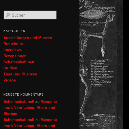
S
u
c
h
KATEGORIEN
e
Ausstellungen und Museen
n
Brauchtum
Interviews
Rezensionen
Schemenkabinett
Studien
Tiere und Pflanzen
Videos
NEUESTE KOMMENTARE
Schemenkabinett
zu
Memento
mori: Vom Leben, Altern und
Sterben
Schemenkabinett
zu
Memento
mori: Vom Leben, Altern und