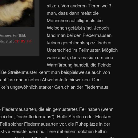
sitzen. Von anderen Tieren weiß
man, dass dann meist die
Männchen auffälliger als die
Weibchen gefärbt sind. Jedoch
fand man bei den Fledermäusen
ha superba
(Bild:
er et al.;
CC-BY-3.0-
keinen geschlechtsspezifischen
Unterschied im Fellmuster. Möglich
wäre auch, dass es sich um eine
Warnfärbung handelt, die Feinde
iße Streifenmuster kennt man beispielsweise auch von
o auf ihre chemischen Abwehrstoffe hinweisen. Den
gs kein ungewöhnlich starker Geruch an der Fledermaus
e Fledermausarten, die ein gemustertes Fell haben (wenn
bei der „Dachsfledermaus“). Helle Streifen oder Flecken
ll solcher Fledermausarten vor, die Ruheplätze in der
ktive Fressfeinde sind Tiere mit einem solchen Fell in