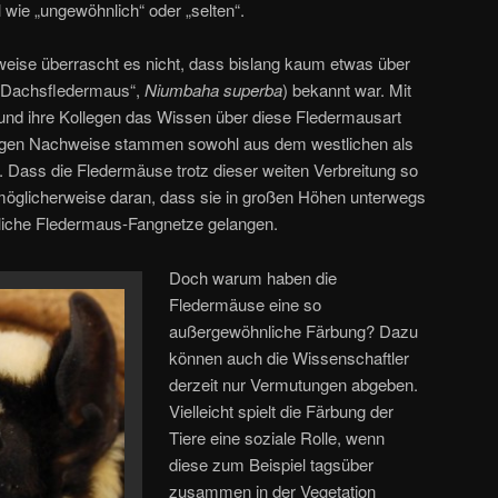
l wie „ungewöhnlich“ oder „selten“.
eise überrascht es nicht, dass bislang kaum etwas über
(„Dachsfledermaus“,
Niumbaha superba
) bekannt war. Mit
und ihre Kollegen das Wissen über diese Fledermausart
nigen Nachweise stammen sowohl aus dem westlichen als
. Dass die Fledermäuse trotz dieser weiten Verbreitung so
 möglicherweise daran, dass sie in großen Höhen unterwegs
übliche Fledermaus-Fangnetze gelangen.
Doch warum haben die
Fledermäuse eine so
außergewöhnliche Färbung? Dazu
können auch die Wissenschaftler
derzeit nur Vermutungen abgeben.
Vielleicht spielt die Färbung der
Tiere eine soziale Rolle, wenn
diese zum Beispiel tagsüber
zusammen in der Vegetation