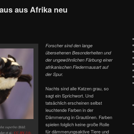
aus aus Afrika neu
Forscher sind den lange
übersehenen Besonderheiten und
der ungewöhnlichen Färbung einer
afrikanischen Fledermausart auf
der Spur.
Nachts sind alle Katzen grau, so
sagt ein Sprichwort. Und
tatsächlich erscheinen selbst
leuchtende Farben in der
Dämmerung in Grautönen. Farben
spielen folglich keine große Rolle
ha superba
(Bild:
für dämmerungsaktive Tiere und
er et al.;
CC-BY-3.0-