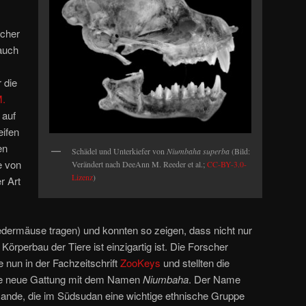
scher
auch
 die
.
 auf
ifen
en
Schädel und Unterkiefer von
Niumbaha superba
(Bild:
e von
Verändert nach DeeAnn M. Reeder et al.;
CC-BY-3.0-
Lizenz
)
r Art
ermäuse tragen) und konnten so zeigen, dass nicht nur
örperbau der Tiere ist einzigartig ist. Die Forscher
e nun in der Fachzeitschrift
ZooKeys
und stellten die
ne neue Gattung mit dem Namen
Niumbaha
. Der Name
ande, die im Südsudan eine wichtige ethnische Gruppe