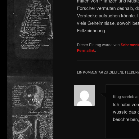
mitten von Pflanzen und Must
Forscher vermuten deshalb, d
Verstecke aufsuchen könnte. I
viele Geheimnisse, sowohl bez
Fellzeichnung.
Dieser Eintrag wurde von
Schemenk
Permalink
.
EIN KOMMENTAR ZU „
SELTENE FLEDERM
Krug
schrieb
a
Ich habe von
wusste das e
beschreiben,