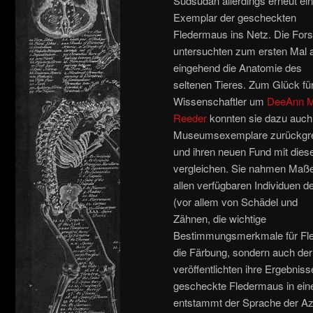
Südsudan allerdings erneut ein
Exemplar der gescheckten
Fledermaus ins Netz. Die For
untersuchten zum ersten Mal 
eingehend die Anatomie des
seltenen Tieres. Zum Glück für
Wissenschaftler um
DeeAnn M
Reeder
konnten sie dazu auch
Museumsexemplare zurückgre
und ihren neuen Fund mit dies
vergleichen. Sie nahmen Maß
allen verfügbaren Individuen de
(vor allem von Schädel und
Zähnen, die wichtige
Bestimmungsmerkmale für Fled
die Färbung, sondern auch der K
veröffentlichten ihre Ergebniss
gescheckte Fledermaus in ei
entstammt der Sprache der Az