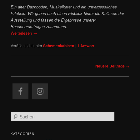
Ein alter Dachboden, Muskelkater und ein unvergessliches
Erlebnis. Wir geben euch einen Einblick hinter die Kulissen der
Ausstellung und fassen die Ergebnisse unserer
Besucherumfragen zusammen.
Weiterlesen
→
Veröffentlicht unter
Schemenkabinett
|
1
Antwort
Beitragsnavigation
Neuere Beiträge
→
S
u
c
h
KATEGORIEN
e