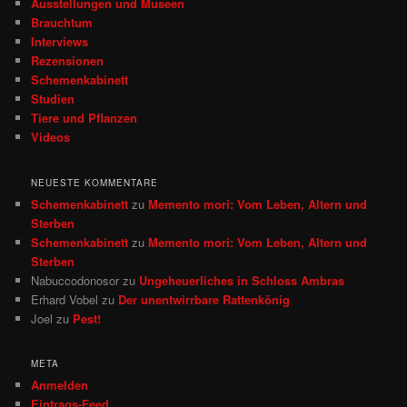
Ausstellungen und Museen
n
Brauchtum
Interviews
Rezensionen
Schemenkabinett
Studien
Tiere und Pflanzen
Videos
NEUESTE KOMMENTARE
Schemenkabinett
zu
Memento mori: Vom Leben, Altern und
Sterben
Schemenkabinett
zu
Memento mori: Vom Leben, Altern und
Sterben
Nabuccodonosor
zu
Ungeheuerliches in Schloss Ambras
Erhard Vobel
zu
Der unentwirrbare Rattenkönig
Joel
zu
Pest!
META
Anmelden
Eintrags-Feed