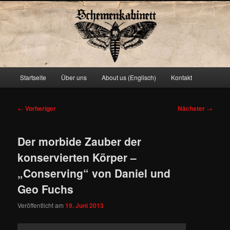
Schemenkabinett
Hauptmenü
Startseite
Über uns
About us (Englisch)
Kontakt
Zum
primären
Beitragsnavigation
←
Vorheriger
Nächster
→
Inhalt
Der morbide Zauber der
springen
konservierten Körper –
„Conserving“ von Daniel und
Geo Fuchs
Veröffentlicht am
19. Juni 2013