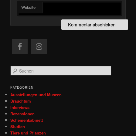
Website
S
u
c
h
KATEGORIEN
e
Ausstellungen und Museen
n
Brauchtum
Interviews
Rezensionen
Schemenkabinett
Studien
Tiere und Pflanzen