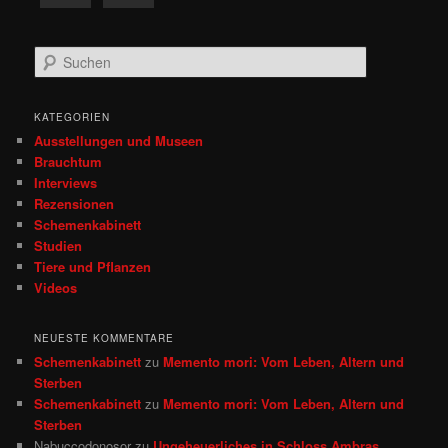
S
u
c
h
KATEGORIEN
e
Ausstellungen und Museen
n
Brauchtum
Interviews
Rezensionen
Schemenkabinett
Studien
Tiere und Pflanzen
Videos
NEUESTE KOMMENTARE
Schemenkabinett
zu
Memento mori: Vom Leben, Altern und
Sterben
Schemenkabinett
zu
Memento mori: Vom Leben, Altern und
Sterben
Nabuccodonosor
zu
Ungeheuerliches in Schloss Ambras