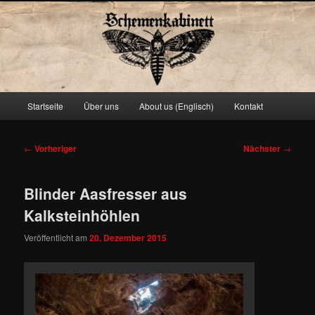
Schemenkabinett
Hauptmenü
Startseite
Über uns
About us (Englisch)
Kontakt
Zum
primären
Beitragsnavigation
←
Vorheriger
Nächster
→
Inhalt
Blinder Aasfresser aus
springen
Kalksteinhöhlen
Veröffentlicht am
20. Dezember 2015